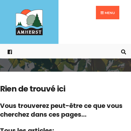
Search
Aller
for:
au
MENU
contenu
Rien de trouvé ici
Vous trouverez peut-être ce que vous
cherchez dans ces pages...
Tous les articles: