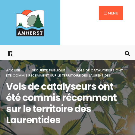
Search
Aller
for:
au
MENU
contenu
ACCUEIL
SÉCURITÉ PUBLIQUE
VOLS DE CATALYSEURS ONT
ÉTÉ COMMIS RÉCEMMENT SUR LE TERRITOIRE DES LAURENTIDES
Vols de catalyseurs ont
été commis récemment
sur le territoire des
Laurentides