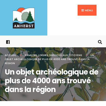
Search
Aller
for:
au
MENU
contenu
ACCUEIL
FAMILLES
,
LOISIRS
,
SERVICES AUX CITOYENS
UN
OBJET ARCHÉOLOGIQUE DE PLUS DE 4000 ANS TROUVÉ DANS LA
RÉGION
Un objet archéologique de
plus de 4000 ans trouvé
dans la région