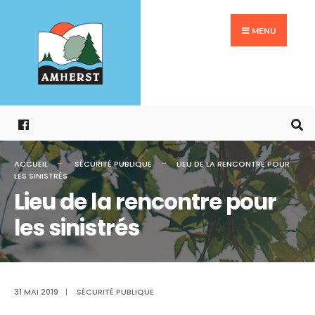
Search
Aller
for:
au
MENU
contenu
ACCUEIL
SÉCURITÉ PUBLIQUE
LIEU DE LA RENCONTRE POUR
LES SINISTRÉS
Lieu de la rencontre pour
les sinistrés
31 MAI 2019
|
SÉCURITÉ PUBLIQUE