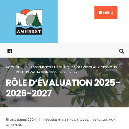
Search
Aller
for:
au
MENU
contenu
ACCUEIL
RÈGLEMENTS ET POLITIQUES
,
SERVICES AUX CITOYENS
RÔLE D’ÉVALUATION 2025-2026-2027
RÔLE D’ÉVALUATION 2025-
2026-2027
18 DÉCEMBRE 2024
|
RÈGLEMENTS ET POLITIQUES
,
SERVICES AUX
CITOYENS