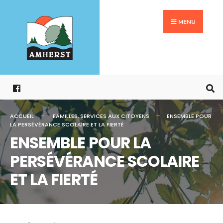
Search
Aller
for:
au
MENU
contenu
ACCUEIL
FAMILLES
,
SERVICES AUX CITOYENS
ENSEMBLE POUR
LA PERSÉVÉRANCE SCOLAIRE ET LA FIERTÉ
ENSEMBLE POUR LA
PERSÉVÉRANCE SCOLAIRE
ET LA FIERTÉ