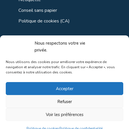
Conseil sans papier
Politique de cookies (CA)
Liens utiles
Nous respectons votre vie
privée.
Liens régionaux
Nous utilisons des cookies pour améliorer votre expérience de
navigation et analyser notre trafic. En cliquant sur « Accepter », vous
Liens gouvernements
consentez à notre utilisation des cookies.
Liens touristiques
Accepter
Liens pour ainés
Refuser
Voir les préférences
Au coeur de la nature!
Politique de cookies
Politique de confidentialité