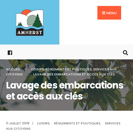
Search
Aller
for:
au
MENU
contenu
ACCUEIL
LOISIRS
,
RÈGLEMENTS ET POLITIQUES
,
SERVICES AUX
CITOYENS
LAVAGE DES EMBARCATIONS ET ACCÈS AUX CLÉS
Lavage des embarcations
et accès aux clés
11 JUILLET 2019
|
LOISIRS
,
RÈGLEMENTS ET POLITIQUES
,
SERVICES
AUX CITOYENS