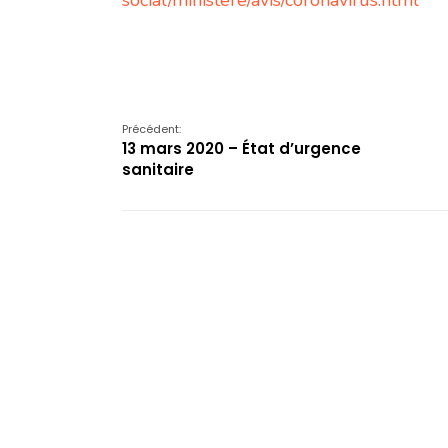
social/ministere/avis/coronavirus.html
Précédent:
13 mars 2020 – État d’urgence
sanitaire