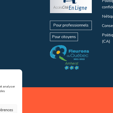
Politi
confid
Nétiq
Pour professionnels
Consei
Politi
Pour citoyens
(CA)
et analyser
 des
éférences