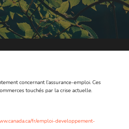
entement concernant l’assurance-emploi. Ces
commerces touchés par la crise actuelle.
www.canada.ca/fr/emploi-developpement-