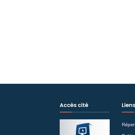
Accès cité
Lien
Réper