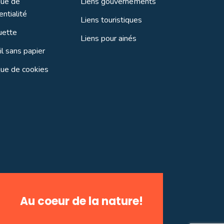
que de
Liens gouvernements
entialité
Liens touristiques
uette
Liens pour ainés
l sans papier
que de cookies
Au coeur de la nature!