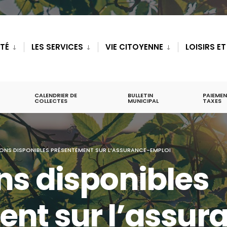
ITÉ
LES SERVICES
VIE CITOYENNE
LOISIRS E
CALENDRIER DE
BULLETIN
PAIEMEN
COLLECTES
MUNICIPAL
TAXES
ONS DISPONIBLES PRÉSENTEMENT SUR L’ASSURANCE-EMPLOI
ns disponibles
nt sur l’assur