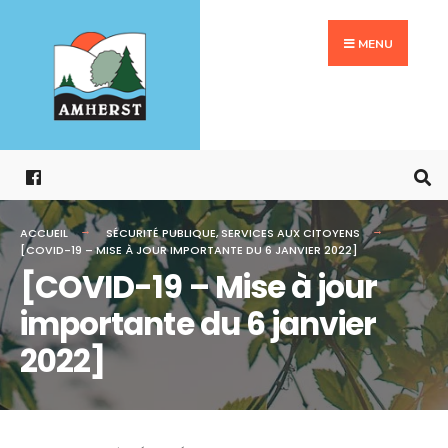
Search
Aller
for:
au
MENU
contenu
ACCUEIL
SÉCURITÉ PUBLIQUE
,
SERVICES AUX CITOYENS
[COVID-19 – MISE À JOUR IMPORTANTE DU 6 JANVIER 2022]
[COVID-19 – Mise à jour
importante du 6 janvier
2022]