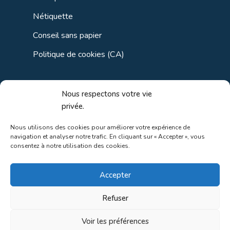
Nétiquette
Conseil sans papier
Politique de cookies (CA)
Liens utiles
Nous respectons votre vie
privée.
Liens régionaux
Nous utilisons des cookies pour améliorer votre expérience de
navigation et analyser notre trafic. En cliquant sur « Accepter », vous
Liens gouvernements
consentez à notre utilisation des cookies.
Liens touristiques
Accepter
Liens pour ainés
Refuser
Voir les préférences
Au coeur de la nature!