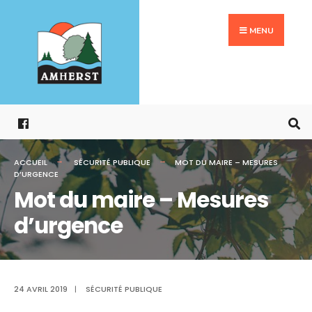
Search
Aller
for:
au
MENU
contenu
ACCUEIL
SÉCURITÉ PUBLIQUE
MOT DU MAIRE – MESURES
D’URGENCE
Mot du maire – Mesures
d’urgence
24 AVRIL 2019
|
SÉCURITÉ PUBLIQUE