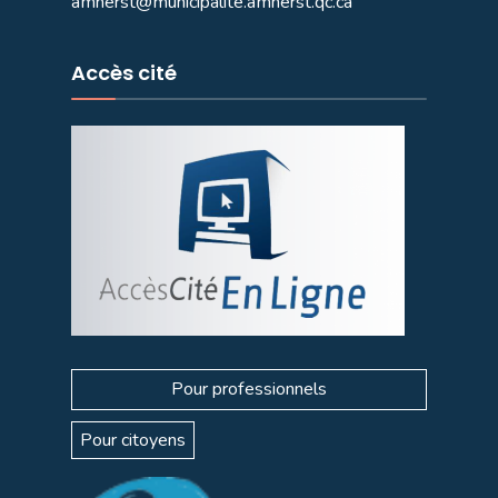
amherst@municipalite.amherst.qc.ca
Accès cité
Pour professionnels
Pour citoyens