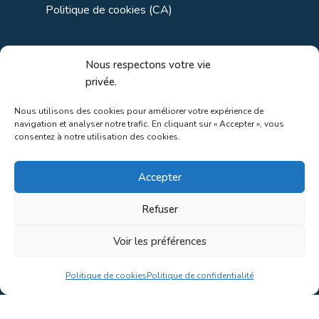
Politique de cookies (CA)
Liens utiles
Nous respectons votre vie
privée.
Liens régionaux
Nous utilisons des cookies pour améliorer votre expérience de
navigation et analyser notre trafic. En cliquant sur « Accepter », vous
Liens gouvernements
consentez à notre utilisation des cookies.
Liens touristiques
Accepter
Liens pour ainés
Refuser
Voir les préférences
Au coeur de la nature!
Politique de cookies
Politique de confidentialité
Conception du site par
Concept C