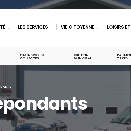
ITÉ
LES SERVICES
VIE CITOYENNE
LOISIRS E
CALENDRIER DE
BULLETIN
PAIEMEN
COLLECTES
MUNICIPAL
TAXES
NDANTS
répondants