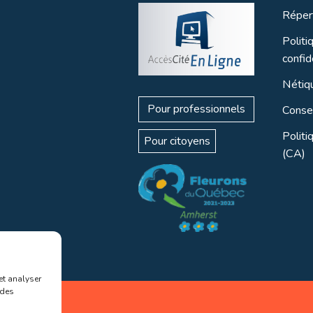
Réper
Politi
confid
Nétiq
Pour professionnels
Consei
Politi
Pour citoyens
(CA)
et analyser
 des