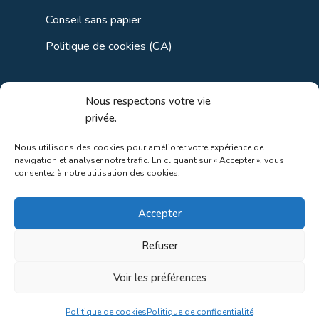
Conseil sans papier
Politique de cookies (CA)
Liens utiles
Nous respectons votre vie
privée.
Liens régionaux
Nous utilisons des cookies pour améliorer votre expérience de
navigation et analyser notre trafic. En cliquant sur « Accepter », vous
Liens gouvernements
consentez à notre utilisation des cookies.
Liens touristiques
Accepter
Liens pour ainés
Refuser
Voir les préférences
Au coeur de la nature!
Politique de cookies
Politique de confidentialité