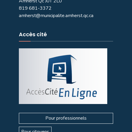
Amherst Qc J0T 2L0
819 681-3372
amherst@municipalite.amherst.qc.ca
Accès cité
Pour professionnels
Pour citoyens