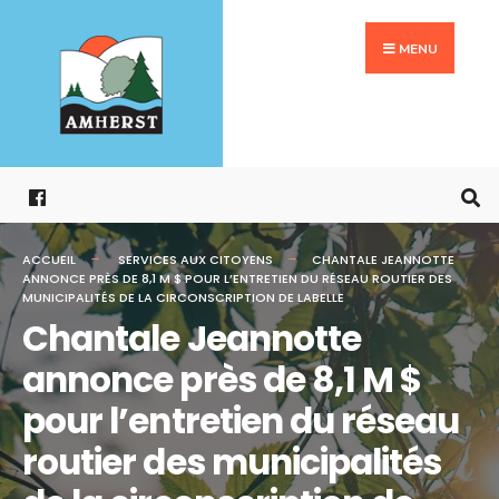
Search
Aller
for:
au
MENU
contenu
ACCUEIL
SERVICES AUX CITOYENS
CHANTALE JEANNOTTE
ANNONCE PRÈS DE 8,1 M $ POUR L’ENTRETIEN DU RÉSEAU ROUTIER DES
MUNICIPALITÉS DE LA CIRCONSCRIPTION DE LABELLE
Chantale Jeannotte
annonce près de 8,1 M $
pour l’entretien du réseau
routier des municipalités