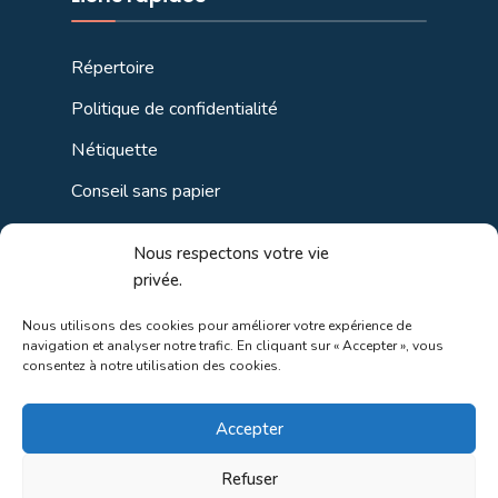
Répertoire
Politique de confidentialité
Nétiquette
Conseil sans papier
Politique de cookies (CA)
Nous respectons votre vie
privée.
Liens utiles
Nous utilisons des cookies pour améliorer votre expérience de
navigation et analyser notre trafic. En cliquant sur « Accepter », vous
consentez à notre utilisation des cookies.
Liens régionaux
Liens gouvernements
Accepter
Liens touristiques
Refuser