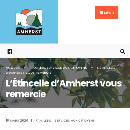
Search
Aller
for:
au
MENU
contenu
ACCUEIL
FAMILLES
,
SERVICES AUX CITOYENS
L’ÉTINCELLE
D’AMHERST VOUS REMERCIE
L’Étincelle d’Amherst vous
remercie
18 MARS 2020
|
FAMILLES
,
SERVICES AUX CITOYENS