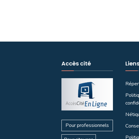
Accès cité
Lien
Réper
Politi
confid
Nétiq
Pour professionnels
Consei
Politi