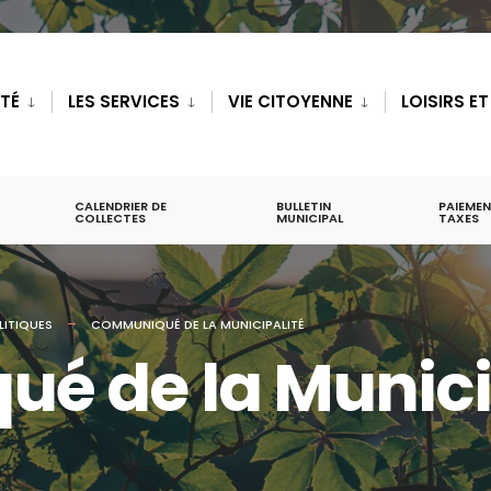
ITÉ
LES SERVICES
VIE CITOYENNE
LOISIRS E
CALENDRIER DE
BULLETIN
PAIEMEN
COLLECTES
MUNICIPAL
TAXES
LITIQUES
COMMUNIQUÉ DE LA MUNICIPALITÉ
 de la Munici