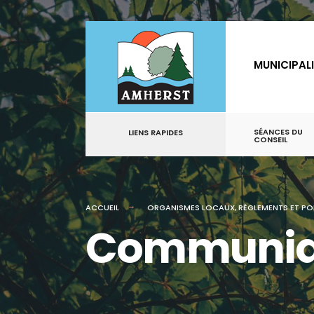
for:
Aller
au
MUNICIPAL
contenu
SÉANCES DU
LIENS RAPIDES
CONSEIL
ACCUEIL
ORGANISMES LOCAUX
,
RÈGLEMENTS ET PO
Communiqué