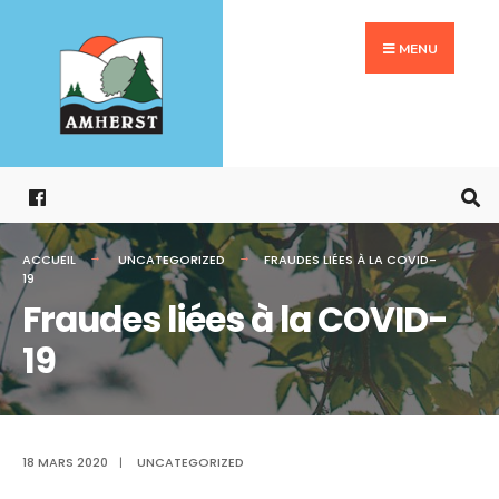
Search
Aller
for:
au
MENU
contenu
ACCUEIL
UNCATEGORIZED
FRAUDES LIÉES À LA COVID-
19
Fraudes liées à la COVID-
19
18 MARS 2020
|
UNCATEGORIZED