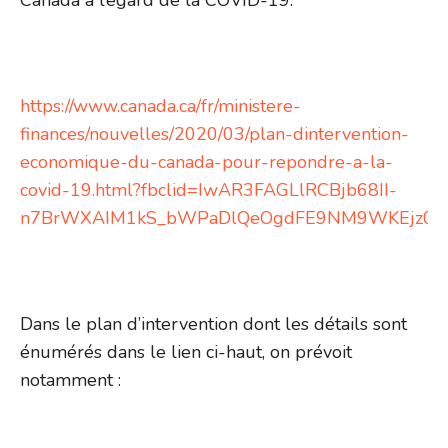
Canada à l’égard de la COVID-19.
https://www.canada.ca/fr/ministere-
finances/nouvelles/2020/03/plan-dintervention-
economique-du-canada-pour-repondre-a-la-
covid-19.html?fbclid=IwAR3FAGLlRCBjb68II-
n7BrWXAIM1kS_bWPaDlQeOgdFE9NM9WKEjz0U04b
Dans le plan d’intervention dont les détails sont
énumérés dans le lien ci-haut, on prévoit
notamment :