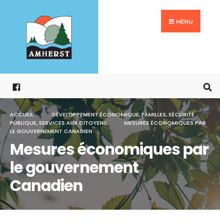
Search
Aller
for:
au
MENU
contenu
ACCUEIL
DÉVELOPPEMENT ÉCONOMIQUE
,
FAMILLES
,
SÉCURITÉ
PUBLIQUE
,
SERVICES AUX CITOYENS
MESURES ÉCONOMIQUES PAR
LE GOUVERNEMENT CANADIEN
Mesures économiques par
le gouvernement
Canadien