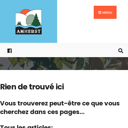
Search
Aller
for:
au
MENU
contenu
Rien de trouvé ici
Vous trouverez peut-être ce que vous
cherchez dans ces pages...
Tous les articles: