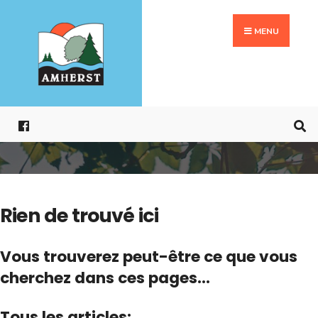
Search
Aller
for:
au
MENU
contenu
Rien de trouvé ici
Vous trouverez peut-être ce que vous
cherchez dans ces pages...
Tous les articles: