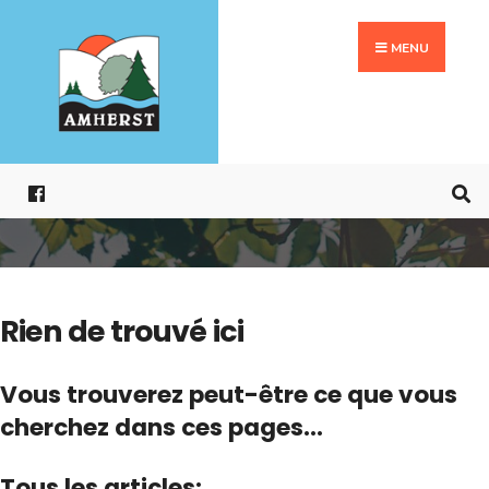
Search
Aller
for:
au
MENU
contenu
Rien de trouvé ici
Vous trouverez peut-être ce que vous
cherchez dans ces pages...
Tous les articles: