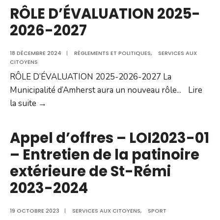
sensibilisation
RÔLE D’ÉVALUATION 2025-
pour
2026-2027
des
lacs
18 DÉCEMBRE 2024
|
RÈGLEMENTS ET POLITIQUES
,
SERVICES AUX
et
CITOYENS
rivières
RÔLE D’ÉVALUATION 2025-2026-2027 La
en
Municipalité d’Amherst aura un nouveau rôle
...
Lire
santé
RÔLE
la suite →
D’ÉVALUATION
2025-
Appel d’offres – LOI2023-01
2026-
– Entretien de la patinoire
2027
extérieure de St-Rémi
2023-2024
19 OCTOBRE 2023
|
SERVICES AUX CITOYENS
,
SPORT