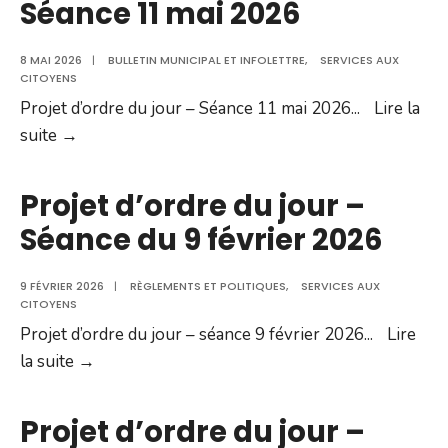
Séance 11 mai 2026
bâtiments
dans
8 MAI 2026
|
BULLETIN MUNICIPAL ET INFOLETTRE
,
SERVICES AUX
la
CITOYENS
municipalité
Projet d’ordre du jour – Séance 11 mai 2026
...
Lire la
Projet
suite →
d’ordre
du
Projet d’ordre du jour –
jour
Séance du 9 février 2026
–
Séance
9 FÉVRIER 2026
|
RÈGLEMENTS ET POLITIQUES
,
SERVICES AUX
11
CITOYENS
mai
Projet d’ordre du jour – séance 9 février 2026
...
Lire
2026
Projet
la suite →
d’ordre
du
Projet d’ordre du jour –
jour