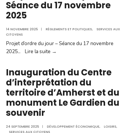
Séance du 17 novembre
–
2025
Séance
du
14 NOVEMBRE 2025
9
|
RÈGLEMENTS ET POLITIQUES
,
SERVICES AUX
CITOYENS
février
Projet d’ordre du jour – Séance du 17 novembre
2026
Projet
2025
...
Lire la suite →
d’ordre
du
Inauguration du Centre
jour
d’interprétation du
–
territoire d’Amherst et du
Séance
du
monument Le Gardien du
17
souvenir
novembre
2025
24 SEPTEMBRE 2025
|
DÉVELOPPEMENT ÉCONOMIQUE
,
LOISIRS
,
SERVICES AUX CITOYENS