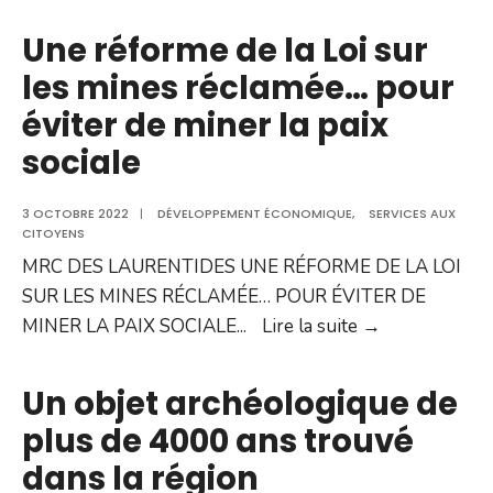
paniers
de
Une réforme de la Loi sur
Noël
les mines réclamée… pour
2022
éviter de miner la paix
sociale
3 OCTOBRE 2022
|
DÉVELOPPEMENT ÉCONOMIQUE
,
SERVICES AUX
CITOYENS
MRC DES LAURENTIDES UNE RÉFORME DE LA LOI
SUR LES MINES RÉCLAMÉE… POUR ÉVITER DE
Une
MINER LA PAIX SOCIALE
...
Lire la suite →
réforme
de
Un objet archéologique de
la
plus de 4000 ans trouvé
Loi
dans la région
sur