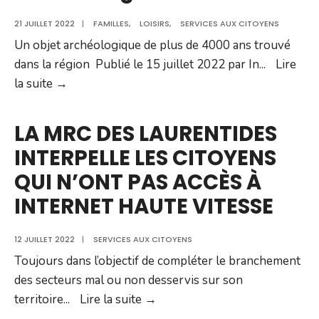
les
21 JUILLET 2022
|
FAMILLES
,
LOISIRS
,
SERVICES AUX CITOYENS
mines
Un objet archéologique de plus de 4000 ans trouvé
réclamée…
dans la région Publié le 15 juillet 2022 par In
pour
...
Lire
Un
la suite →
éviter
objet
de
archéologique
miner
LA MRC DES LAURENTIDES
de
la
INTERPELLE LES CITOYENS
plus
paix
QUI N’ONT PAS ACCÈS À
de
sociale
4000
INTERNET HAUTE VITESSE
ans
trouvé
12 JUILLET 2022
|
SERVICES AUX CITOYENS
dans
Toujours dans l’objectif de compléter le branchement
la
des secteurs mal ou non desservis sur son
région
LA
territoire
...
Lire la suite →
MRC