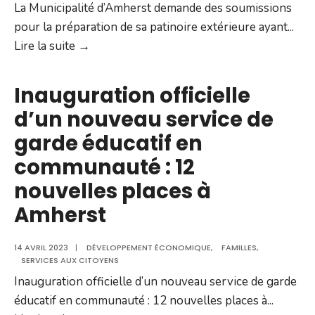
La Municipalité d’Amherst demande des soumissions
pour la préparation de sa patinoire extérieure ayant
...
Appel
Lire la suite →
d’offres
–
Inauguration officielle
LOI2023-
d’un nouveau service de
01
garde éducatif en
–
Entretien
communauté : 12
de
nouvelles places à
la
Amherst
patinoire
extérieure
14 AVRIL 2023
|
DÉVELOPPEMENT ÉCONOMIQUE
,
FAMILLES
,
de
SERVICES AUX CITOYENS
St-
Inauguration officielle d’un nouveau service de garde
Rémi
éducatif en communauté : 12 nouvelles places à
...
2023-