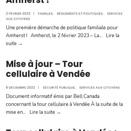
2 FÉVRIER 2023
|
FAMILLES
,
RÈGLEMENTS ET POLITIQUES
,
SERVICES
AUX CITOYENS
Une première démarche de politique familiale pour
Amherst ! Amherst, le 2 février 2023 – La
...
Lire la
COMMUNIQUÉ
suite →
–
Une
Mise à jour – Tour
première
cellulaire à Vendée
démarche
de
8 DÉCEMBRE 2022
|
SÉCURITÉ PUBLIQUE
,
SERVICES AUX CITOYENS
politique
Document informatif émis par Bell Canada
familiale
concernant la tour cellulaire à Vendée À la suite de la
pour
Mise
mise en
...
Lire la suite →
Amherst !
à
jour