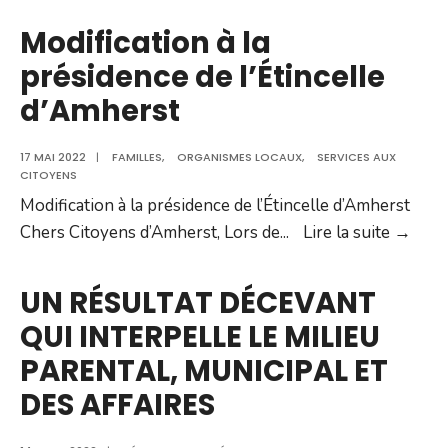
DES
Modification à la
LAURENTIDES
présidence de l’Étincelle
INTERPELLE
d’Amherst
LES
CITOYENS
17 MAI 2022
|
FAMILLES
,
ORGANISMES LOCAUX
QUI
,
SERVICES AUX
CITOYENS
N’ONT
Modification à la présidence de l’Étincelle d’Amherst
PAS
Modi
Chers Citoyens d’Amherst, Lors de
...
Lire la suite →
ACCÈS
à
À
la
UN RÉSULTAT DÉCEVANT
INTERNET
prés
HAUTE
QUI INTERPELLE LE MILIEU
de
VITESSE
PARENTAL, MUNICIPAL ET
l’Éti
d’Am
DES AFFAIRES