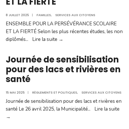
ET LA FIERTÉ
patinoires
2025-
8 JUILLET 2025
2026
|
FAMILLES
,
SERVICES AUX CITOYENS
ENSEMBLE POUR LA PERSÉVÉRANCE SCOLAIRE
ET LA FIERTÉ Selon les plus récentes études, les non
ENSEMBLE
diplômés
...
Lire la suite →
POUR
LA
Journée de sensibilisation
PERSÉVÉRANCE
pour des lacs et rivières en
SCOLAIRE
santé
ET
LA
15 MAI 2025
|
RÈGLEMENTS ET POLITIQUES
FIERTÉ
,
SERVICES AUX CITOYENS
Journée de sensibilisation pour des lacs et rivières en
santé Le 26 avril 2025, la Municipalité
...
Lire la suite
Journée
→
de