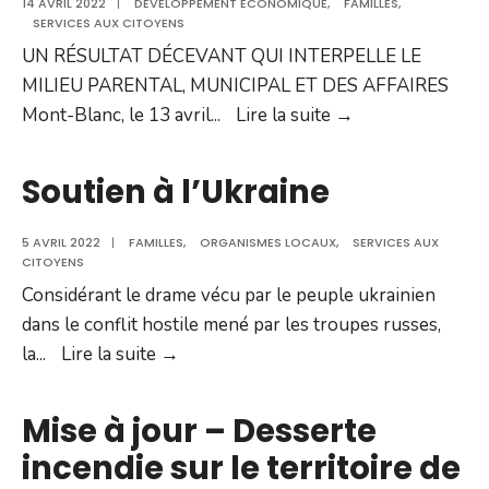
14 AVRIL 2022
|
DÉVELOPPEMENT ÉCONOMIQUE
,
FAMILLES
,
SERVICES AUX CITOYENS
UN RÉSULTAT DÉCEVANT QUI INTERPELLE LE
MILIEU PARENTAL, MUNICIPAL ET DES AFFAIRES
UN
Mont-Blanc, le 13 avril
...
Lire la suite →
RÉSULTAT
DÉCEVANT
Soutien à l’Ukraine
QUI
INTERPELLE
5 AVRIL 2022
|
FAMILLES
,
ORGANISMES LOCAUX
,
SERVICES AUX
LE
CITOYENS
MILIEU
Considérant le drame vécu par le peuple ukrainien
PARENTAL,
dans le conflit hostile mené par les troupes russes,
MUNICIPAL
Soutien
la
...
Lire la suite →
ET
à
DES
l’Ukraine
Mise à jour – Desserte
AFFAIRES
incendie sur le territoire de