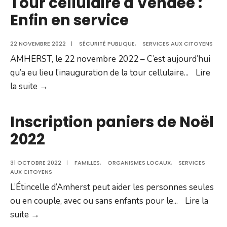
Tour cellulaire à Vendée :
–
Enfin en service
Tour
cellulaire
22 NOVEMBRE 2022
|
SÉCURITÉ PUBLIQUE
,
SERVICES AUX CITOYENS
à
AMHERST, le 22 novembre 2022 – C’est aujourd’hui
Vendée
qu’a eu lieu l’inauguration de la tour cellulaire
...
Lire
Tour
la suite →
cellulaire
à
Inscription paniers de Noël
Vendée
2022
:
Enfin
31 OCTOBRE 2022
|
FAMILLES
,
ORGANISMES LOCAUX
,
SERVICES
en
AUX CITOYENS
service
L’Étincelle d’Amherst peut aider les personnes seules
ou en couple, avec ou sans enfants pour le
...
Lire la
Inscription
suite →