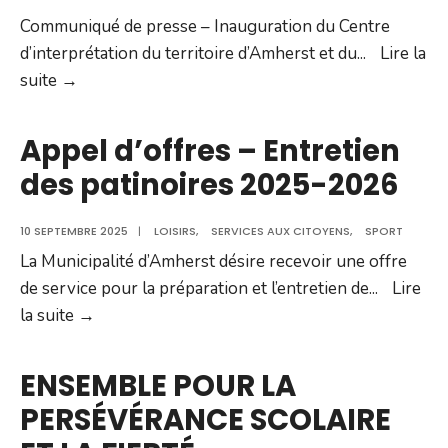
Communiqué de presse – Inauguration du Centre
d’interprétation du territoire d’Amherst et du
...
Lire la
Inauguration
suite →
du
Centre
Appel d’offres – Entretien
d’interprétation
des patinoires 2025-2026
du
territoire
10 SEPTEMBRE 2025
|
LOISIRS
,
SERVICES AUX CITOYENS
,
SPORT
d’Amherst
La Municipalité d’Amherst désire recevoir une offre
et
de service pour la préparation et l’entretien de
...
Lire
du
Appel
la suite →
monument
d’offres
Le
–
ENSEMBLE POUR LA
Gardien
Entretien
du
PERSÉVÉRANCE SCOLAIRE
des
souvenir