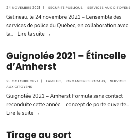
voit
24 NOVEMBRE 2021
|
SÉCURITÉ PUBLIQUE
,
SERVICES AUX CITOYENS
le
Gatineau, le 24 novembre 2021 – L’ensemble des
jour
services de police du Québec, en collaboration avec
!
LANCEMENT
la
...
Lire la suite →
DE
L’OPÉRATION
Guignolée 2021 – Étincelle
NATIONALE
d’Amherst
CONCERTÉE
ALCOOL-
20 OCTOBRE 2021
|
FAMILLES
,
ORGANISMES LOCAUX
,
SERVICES
DROGUES
AUX CITOYENS
Guignolée 2021 – Amherst Formule sans contact
reconduite cette année – concept de porte ouverte
...
Guignolée
Lire la suite →
2021
–
Tirage au sort
Étincelle