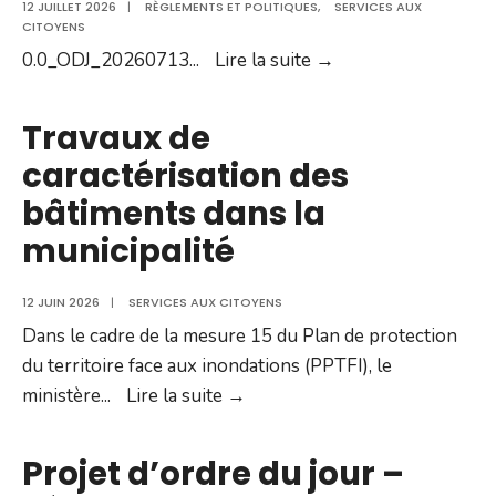
12 JUILLET 2026
|
RÈGLEMENTS ET POLITIQUES
,
SERVICES AUX
CITOYENS
Projet
0.0_ODJ_20260713
...
Lire la suite →
d’ordre
du
Travaux de
jour
caractérisation des
–
bâtiments dans la
Séance
du
municipalité
13
juillet
12 JUIN 2026
|
SERVICES AUX CITOYENS
2026
Dans le cadre de la mesure 15 du Plan de protection
du territoire face aux inondations (PPTFI), le
Travaux
ministère
...
Lire la suite →
de
caractérisation
Projet d’ordre du jour –
des