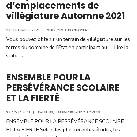
d’emplacements de
d’Amherst
villégiature Automne 2021
20 SEPTEMBRE 2021
|
SERVICES AUX CITOYENS
Vous pouvez obtenir un terrain de villégiature sur les
terres du domaine de l’État en participant au
...
Lire la
Tirage
suite →
au
sort
ENSEMBLE POUR LA
d’emplacements
PERSÉVÉRANCE SCOLAIRE
de
ET LA FIERTÉ
villégiature
Automne
27 AOÛT 2021
2021
|
FAMILLES
,
SERVICES AUX CITOYENS
ENSEMBLE POUR LA PERSÉVÉRANCE SCOLAIRE
ET LA FIERTÉ Selon les plus récentes études, les