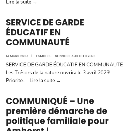
Inauguration
Lire la suite →
2024
officielle
d’un
SERVICE DE GARDE
nouveau
ÉDUCATIF EN
service
COMMUNAUTÉ
de
garde
13 MARS 2023
|
FAMILLES
éducatif
,
SERVICES AUX CITOYENS
SERVICE DE GARDE ÉDUCATIF EN COMMUNAUTÉ
en
Les Trésors de la nature ouvrira le 3 avril 2023!
communauté :
SERVICE
Priorité
...
Lire la suite →
12
DE
nouvelles
GARDE
places
COMMUNIQUÉ – Une
ÉDUCATIF
à
première démarche de
EN
Amherst
politique familiale pour
COMMUNAUTÉ
Amherst !