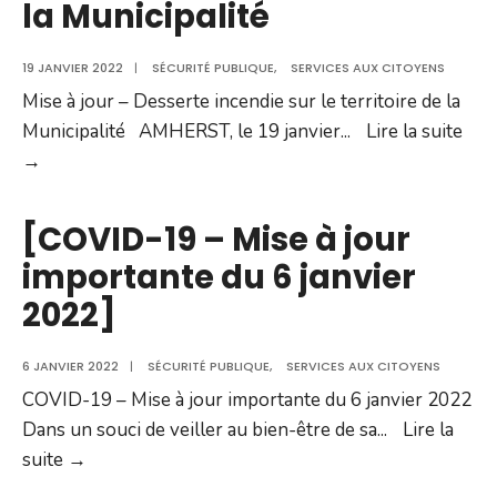
la Municipalité
19 JANVIER 2022
|
SÉCURITÉ PUBLIQUE
,
SERVICES AUX CITOYENS
Mise à jour – Desserte incendie sur le territoire de la
Municipalité AMHERST, le 19 janvier
...
Lire la suite
Mise
→
à
jour
[COVID-19 – Mise à jour
–
importante du 6 janvier
Desserte
2022]
incendie
sur
6 JANVIER 2022
le
|
SÉCURITÉ PUBLIQUE
,
SERVICES AUX CITOYENS
COVID-19 – Mise à jour importante du 6 janvier 2022
territoire
Dans un souci de veiller au bien-être de sa
de
...
Lire la
[COVID-
suite →
la
19
Municipalité