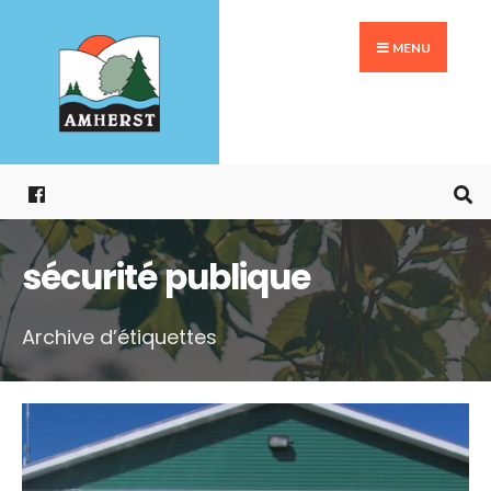
Search
Aller
for:
au
MENU
contenu
sécurité publique
Archive d’étiquettes