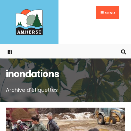
Search
Aller
for:
au
MENU
contenu
inondations
Archive d’étiquettes