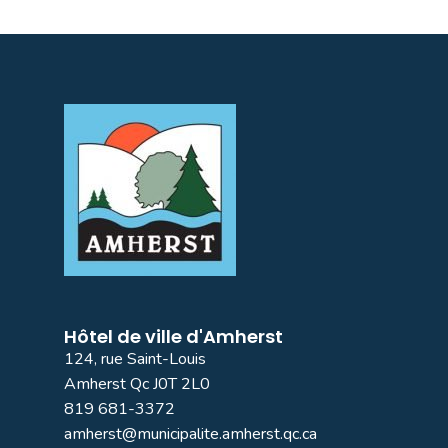
Hôtel de ville d'Amherst
124, rue Saint-Louis
Amherst Qc J0T 2L0
819 681-3372
amherst@municipalite.amherst.qc.ca