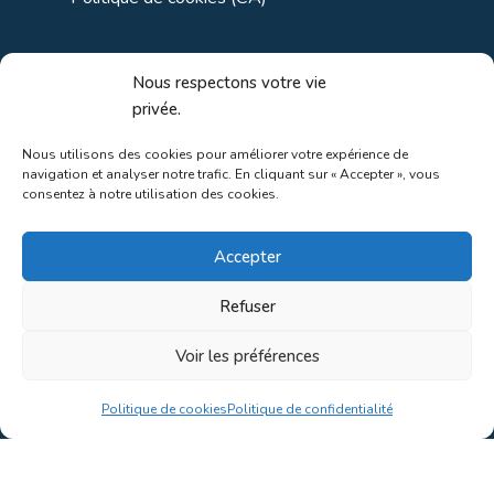
Liens utiles
Nous respectons votre vie
privée.
Liens régionaux
Nous utilisons des cookies pour améliorer votre expérience de
navigation et analyser notre trafic. En cliquant sur « Accepter », vous
Liens gouvernements
consentez à notre utilisation des cookies.
Liens touristiques
Accepter
Liens pour ainés
Refuser
Voir les préférences
Au coeur de la nature!
Politique de cookies
Politique de confidentialité
Conception du site par
Concept C