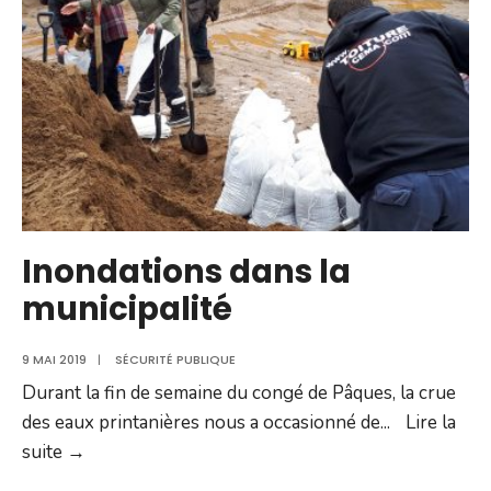
Inondations dans la
municipalité
9 MAI 2019
|
SÉCURITÉ PUBLIQUE
Durant la fin de semaine du congé de Pâques, la crue
des eaux printanières nous a occasionné de
...
Lire la
Inondations
suite →
dans