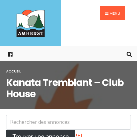
Search
Aller
for:
au
MENU
contenu
ACCUEIL
Kanata Tremblant – Club
House