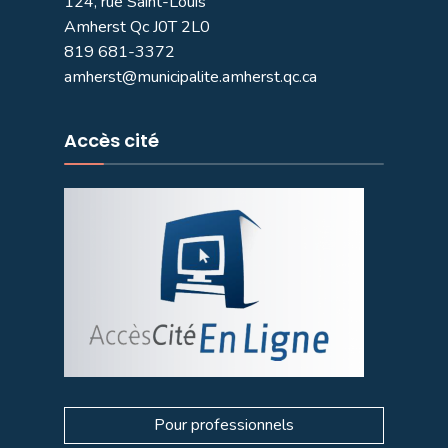
124, rue Saint-Louis
Amherst Qc J0T 2L0
819 681-3372
amherst@municipalite.amherst.qc.ca
Accès cité
Pour professionnels