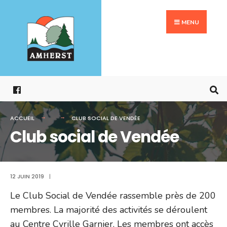
Search
Aller
for:
au
MENU
contenu
ACCUEIL
CLUB SOCIAL DE VENDÉE
Club social de Vendée
12 JUIN 2019
|
Le Club Social de Vendée rassemble près de 200
membres. La majorité des activités se déroulent
au Centre Cyrille Garnier. Les membres ont accès