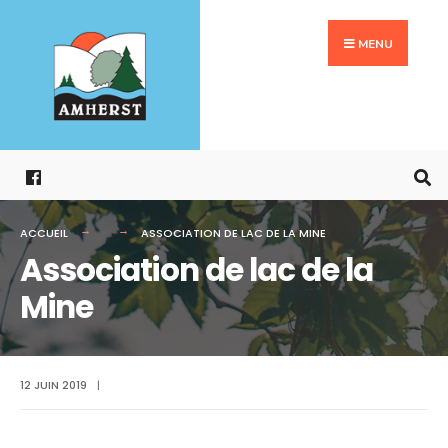
Search
Aller
for:
au
MENU
contenu
ACCUEIL
ASSOCIATION DE LAC DE LA MINE
Association de lac de la
Mine
12 JUIN 2019
|