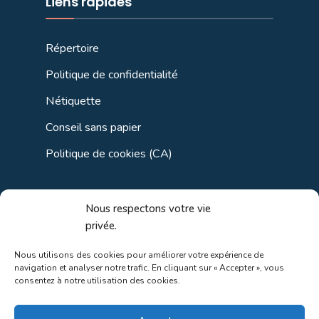
Liens rapides
Répertoire
Politique de confidentialité
Nétiquette
Conseil sans papier
Politique de cookies (CA)
Liens utiles
Nous respectons votre vie
privée.
Liens régionaux
Nous utilisons des cookies pour améliorer votre expérience de
navigation et analyser notre trafic. En cliquant sur « Accepter », vous
Liens gouvernements
consentez à notre utilisation des cookies.
Liens touristiques