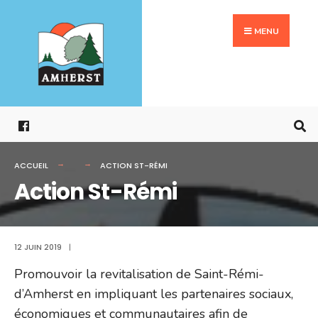
Search
Aller
for:
au
MENU
contenu
ACCUEIL
ACTION ST-RÉMI
Action St-Rémi
12 JUIN 2019
|
Promouvoir la revitalisation de Saint-Rémi-
d’Amherst en impliquant les partenaires sociaux,
économiques et communautaires afin de