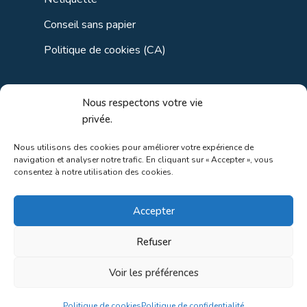
Conseil sans papier
Politique de cookies (CA)
Liens utiles
Nous respectons votre vie
privée.
Liens régionaux
Nous utilisons des cookies pour améliorer votre expérience de
navigation et analyser notre trafic. En cliquant sur « Accepter », vous
Liens gouvernements
consentez à notre utilisation des cookies.
Liens touristiques
Accepter
Liens pour ainés
Refuser
Voir les préférences
Au coeur de la nature!
Politique de cookies
Politique de confidentialité