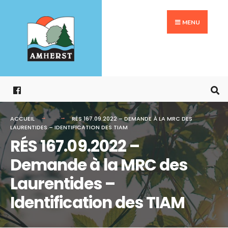
Search
Aller
for:
au
MENU
contenu
ACCUEIL
RÉS 167.09.2022 – DEMANDE À LA MRC DES
LAURENTIDES – IDENTIFICATION DES TIAM
RÉS 167.09.2022 –
Demande à la MRC des
Laurentides –
Identification des TIAM