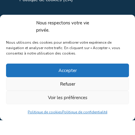
Liens utiles
Nous respectons votre vie
privée.
Liens régionaux
Nous utilisons des cookies pour améliorer votre expérience de
navigation et analyser notre trafic. En cliquant sur « Accepter », vous
Liens gouvernements
consentez à notre utilisation des cookies.
Liens touristiques
Accepter
Liens pour ainés
Refuser
Voir les préférences
Au coeur de la nature!
Politique de cookies
Politique de confidentialité
Conception du site par
Concept C