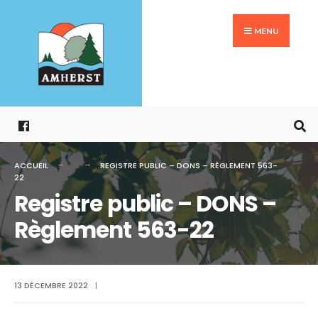
Search
Aller
for:
au
MENU
contenu
ACCUEIL
REGISTRE PUBLIC – DONS – RÈGLEMENT 563-
22
Registre public – DONS –
Règlement 563-22
13 DÉCEMBRE 2022
|