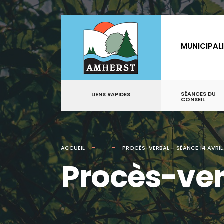
for:
Aller
au
MUNICIPAL
contenu
SÉANCES DU
LIENS RAPIDES
CONSEIL
ACCUEIL
PROCÈS-VERBAL – SÉANCE 14 AVRIL
Procès-ver