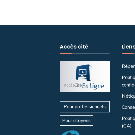
Accès cité
Lien
Réper
Politi
confid
Nétiq
Pour professionnels
Consei
Politi
Pour citoyens
(CA)