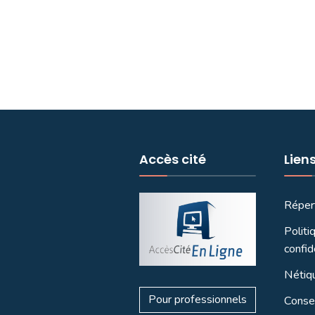
Accès cité
Lien
Réper
Politi
confid
Nétiq
Pour professionnels
Consei