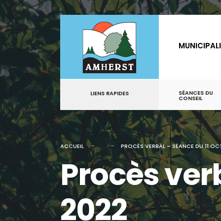
for:
Aller
au
MUNICIPAL
contenu
SÉANCES DU
LIENS RAPIDES
CONSEIL
ACCUEIL
PROCÈS VERBAL – SÉANCE DU 11 OC
Procès verb
2022