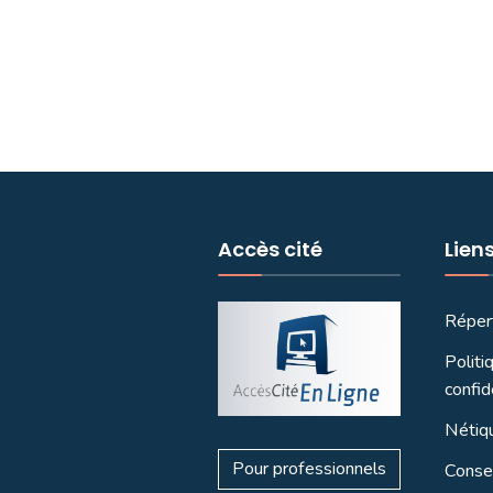
Accès cité
Lien
Réper
Politi
confid
Nétiq
Pour professionnels
Consei