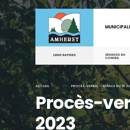
for:
Aller
au
MUNICIPAL
contenu
SÉANCES DU
LIENS RAPIDES
CONSEIL
ACCUEIL
PROCÈS-VERBAL – SÉANCE DU 10 JUI
Procès-verb
2023