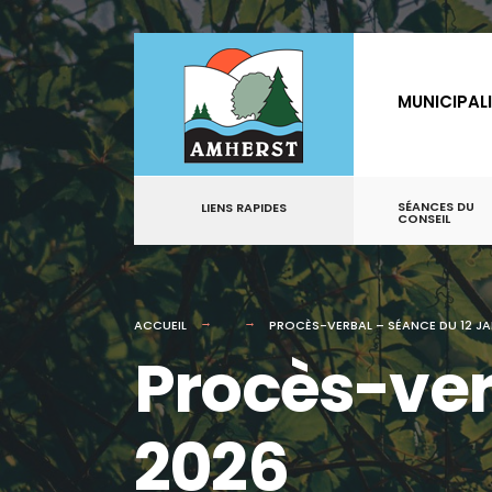
for:
Aller
au
MUNICIPAL
contenu
SÉANCES DU
LIENS RAPIDES
CONSEIL
ACCUEIL
PROCÈS-VERBAL – SÉANCE DU 12 JA
Procès-ver
2026