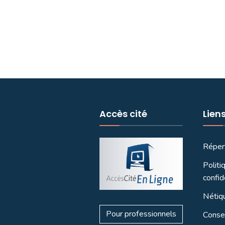
Accès cité
Lien
Réper
Politi
confid
Nétiq
Pour professionnels
Consei