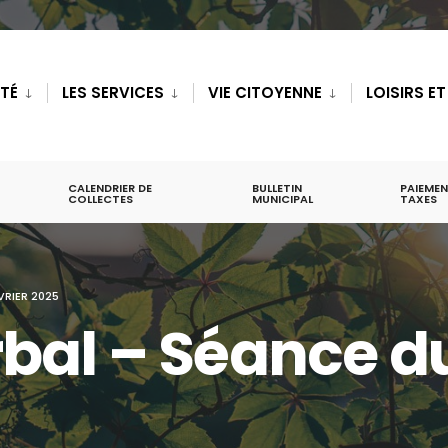
ITÉ
LES SERVICES
VIE CITOYENNE
LOISIRS E
CALENDRIER DE
BULLETIN
PAIEMEN
COLLECTES
MUNICIPAL
TAXES
VRIER 2025
al – Séance du 