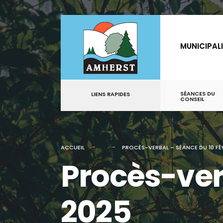
for:
Aller
au
MUNICIPAL
contenu
SÉANCES DU
LIENS RAPIDES
CONSEIL
ACCUEIL
PROCÈS-VERBAL – SÉANCE DU 10 FÉ
Procès-verb
2025