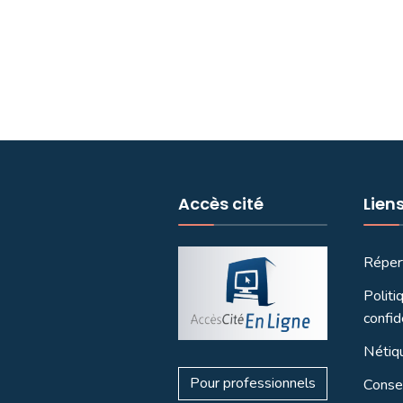
Accès cité
Lien
Réper
Politi
confid
Nétiq
Pour professionnels
Consei