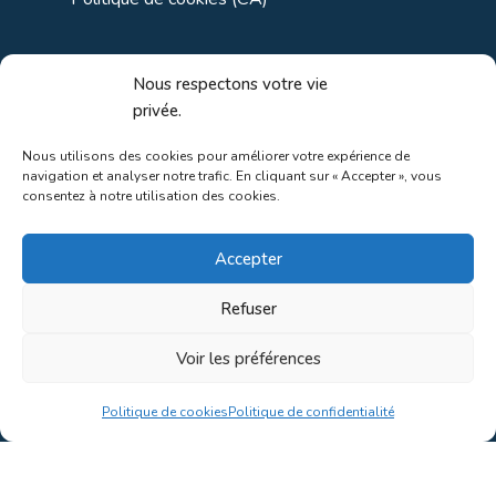
Liens utiles
Nous respectons votre vie
privée.
Liens régionaux
Nous utilisons des cookies pour améliorer votre expérience de
navigation et analyser notre trafic. En cliquant sur « Accepter », vous
Liens gouvernements
consentez à notre utilisation des cookies.
Liens touristiques
Accepter
Liens pour ainés
Refuser
Voir les préférences
Au coeur de la nature!
Politique de cookies
Politique de confidentialité
Conception du site par
Concept C