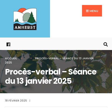
Search
Aller
for:
au
MENU
contenu
ACCUEIL
PROCÈS-VERBAL – SÉANCE DU 13 JANVIER
2025
Procès-verbal – Séance
du 13 janvier 2025
18 FÉVRIER 2025
|