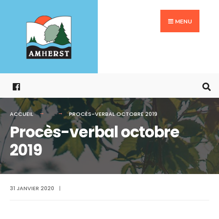
Search
Aller
for:
au
MENU
contenu
ACCUEIL
PROCÈS-VERBAL OCTOBRE 2019
Procès-verbal octobre
2019
31 JANVIER 2020
|