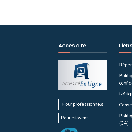
Accès cité
Lien
Réper
Politi
confid
Nétiq
Pour professionnels
Consei
Politi
Pour citoyens
(CA)