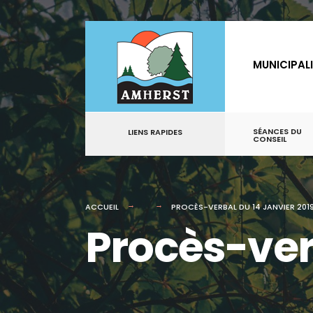
for:
Aller
au
MUNICIPAL
contenu
SÉANCES DU
LIENS RAPIDES
CONSEIL
ACCUEIL
PROCÈS-VERBAL DU 14 JANVIER 201
Procès-verb