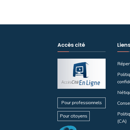
Accès cité
Lien
Réper
Politi
confid
Nétiq
Pour professionnels
Consei
Politi
Pour citoyens
(CA)