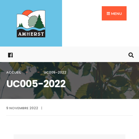
Search
Aller
for:
au
MENU
contenu
ACCUEIL
UC005-2022
UC005-2022
9 NOVEMBRE 2022
|