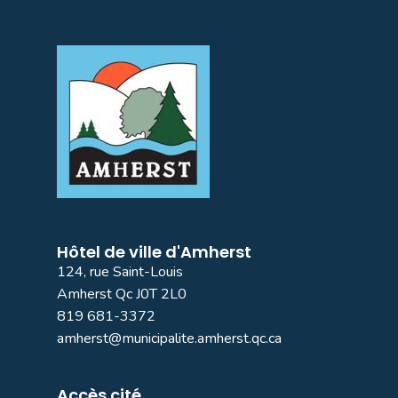
Hôtel de ville d'Amherst
124, rue Saint-Louis
Amherst Qc J0T 2L0
819 681-3372
amherst@municipalite.amherst.qc.ca
Accès cité