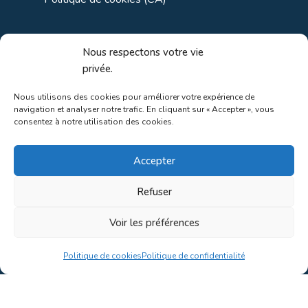
Liens utiles
Nous respectons votre vie
privée.
Liens régionaux
Nous utilisons des cookies pour améliorer votre expérience de
navigation et analyser notre trafic. En cliquant sur « Accepter », vous
Liens gouvernements
consentez à notre utilisation des cookies.
Liens touristiques
Accepter
Liens pour ainés
Refuser
Voir les préférences
Au coeur de la nature!
Politique de cookies
Politique de confidentialité
Conception du site par
Concept C