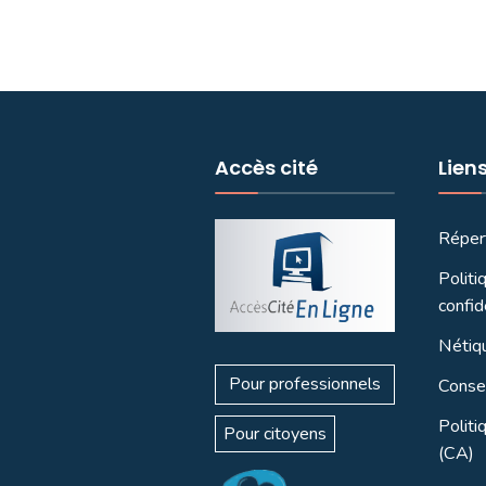
Accès cité
Lien
Réper
Politi
confid
Nétiq
Pour professionnels
Consei
Politi
Pour citoyens
(CA)