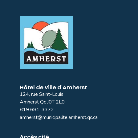
Hôtel de ville d'Amherst
124, rue Saint-Louis
Amherst Qc J0T 2L0
819 681-3372
amherst@municipalite.amherst.qc.ca
Accès cité