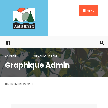
Search
Aller
for:
au
MENU
contenu
ACCUEIL
GRAPHIQUE ADMIN
Graphique Admin
11 NOVEMBRE 2022
|