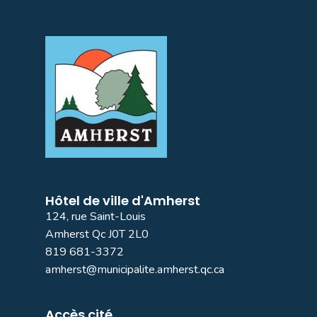
Hôtel de ville d'Amherst
124, rue Saint-Louis
Amherst Qc J0T 2L0
819 681-3372
amherst@municipalite.amherst.qc.ca
Accès cité