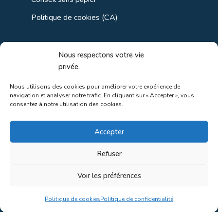
Politique de cookies (CA)
Liens utiles
Nous respectons votre vie
privée.
Liens régionaux
Nous utilisons des cookies pour améliorer votre expérience de
navigation et analyser notre trafic. En cliquant sur « Accepter », vous
Liens gouvernements
consentez à notre utilisation des cookies.
Liens touristiques
Accepter
Liens pour ainés
Refuser
Voir les préférences
Au coeur de la nature!
Politique de cookies
Politique de confidentialité