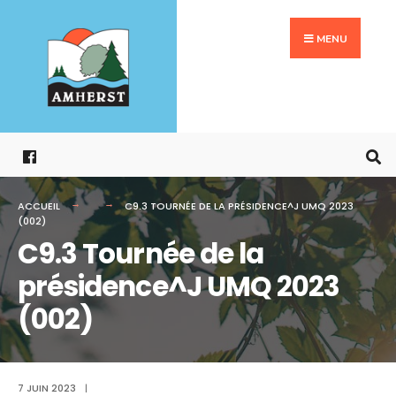
Search
Aller
for:
au
MENU
contenu
ACCUEIL
C9.3 TOURNÉE DE LA PRÉSIDENCE^J UMQ 2023
(002)
C9.3 Tournée de la
présidence^J UMQ 2023
(002)
7 JUIN 2023
|