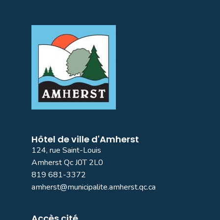
Hôtel de ville d'Amherst
124, rue Saint-Louis
Amherst Qc J0T 2L0
819 681-3372
amherst@municipalite.amherst.qc.ca
Accès cité