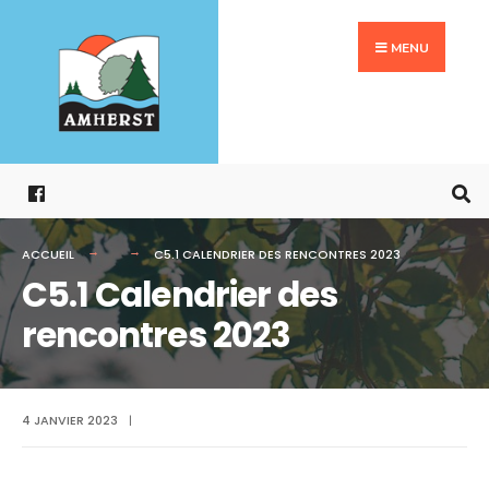
Search
Aller
for:
au
MENU
contenu
ACCUEIL
C5.1 CALENDRIER DES RENCONTRES 2023
C5.1 Calendrier des
rencontres 2023
4 JANVIER 2023
|