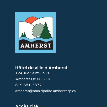
Hôtel de ville d'Amherst
124, rue Saint-Louis
Amherst Qc J0T 2L0
819 681-3372
amherst@municipalite.amherst.qc.ca
Accès cité