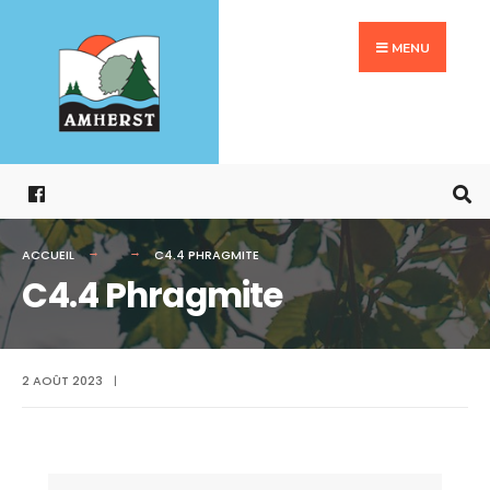
Search
Aller
for:
au
MENU
contenu
ACCUEIL
C4.4 PHRAGMITE
C4.4 Phragmite
2 AOÛT 2023
|