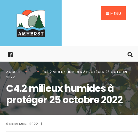
Search
Aller
for:
au
MENU
contenu
ACCUEIL
C4.2 MILIEUX HUMIDES À PROTÉGER 25 OCTOBRE
2022
C4.2 milieux humides à
protéger 25 octobre 2022
9 NOVEMBRE 2022
|