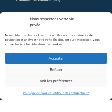
Liens utiles
Nous respectons votre vie
privée.
Liens régionaux
Nous utilisons des cookies pour améliorer votre expérience de
navigation et analyser notre trafic. En cliquant sur « Accepter », vous
Liens gouvernements
consentez à notre utilisation des cookies.
Liens touristiques
Accepter
Liens pour ainés
Refuser
Voir les préférences
Au coeur de la nature!
Politique de cookies
Politique de confidentialité
Conception du site par
Concept C