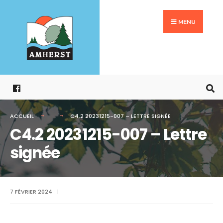
Search
Aller
for:
au
MENU
contenu
ACCUEIL
C4.2 20231215-007 – LETTRE SIGNÉE
C4.2 20231215-007 – Lettre
signée
7 FÉVRIER 2024
|